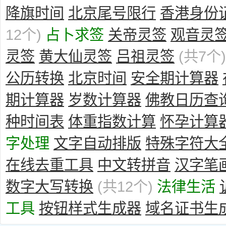
降旗时间
北京尾号限行
香港身份
12个)
占卜求签
关帝灵签
观音灵
灵签
黄大仙灵签
吕祖灵签
(共7个)
公历转换
北京时间
安全期计算器
期计算器
岁数计算器
佛教日历查
种时间表
体重指数计算
怀孕计算
字处理
文字自动排版
特殊字符大
在线去重工具
中文转拼音
汉字笔
数字大写转换
(共12个)
法律生活
工具
按钮样式生成器
域名证书生