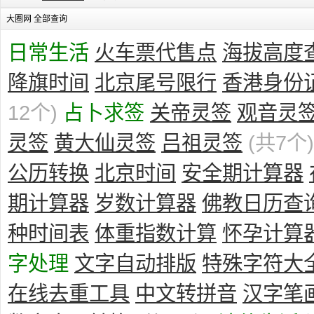
大圈网 全部查询
日常生活
火车票代售点
海拔高度
降旗时间
北京尾号限行
香港身份
12个)
占卜求签
关帝灵签
观音灵
灵签
黄大仙灵签
吕祖灵签
(共7个)
公历转换
北京时间
安全期计算器
期计算器
岁数计算器
佛教日历查
种时间表
体重指数计算
怀孕计算
字处理
文字自动排版
特殊字符大
在线去重工具
中文转拼音
汉字笔