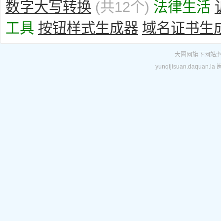
数字大写转换
(共12个)
法律生活
工具
按钮样式生成器
域名证书生
大圈网
旗下网站:
yunqijisuan.daquan.la
闽