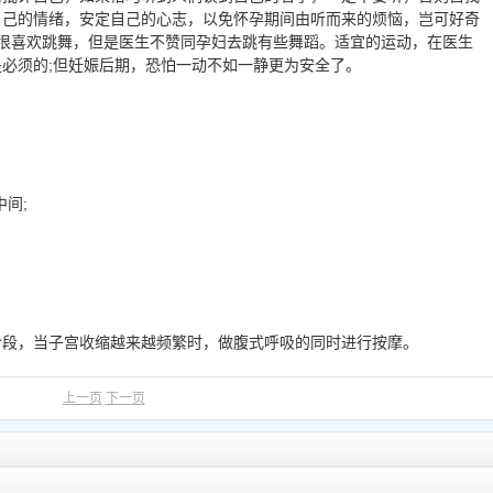
自己的情绪，安定自己的心志，以免怀孕期间由听而来的烦恼，岂可好奇
很喜欢跳舞，但是医生不赞同孕妇去跳有些舞蹈。适宜的运动，在医生
必须的;但妊娠后期，恐怕一动不如一静更为安全了。
间;
，当子宫收缩越来越频繁时，做腹式呼吸的同时进行按摩。
上一页
下一页