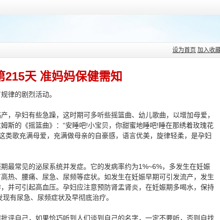
设为首页
加入收
第215天 准妈妈保健需知
规律的剧烈活动。
，孕妇有些急躁，这时期可多听些摇篮曲、幼儿歌曲，以增加母爱，
姆斯的《摇篮曲》：“安睡吧!小宝贝，你甜蜜地睡吧!睡在那绣着玫瑰花
”这类歌充满母爱，充满做母亲的自豪感，语言优美，旋律轻柔，是孕妇
常见的泌尿系统并发症。它的发病率约为1%~6%，多发生在妊娠
有高热、腰痛、尿急、尿频等症状。如发生在妊娠早期可引发流产，发生
作，并可引起高血压。孕妇应注意预防肾盂肾炎，在妊娠期多喝水，保持
发现有尿急、尿频症状及早彻底治疗。
评自己，如果恰巧听到人们谈到自己的名字，一定不要听，否则自找