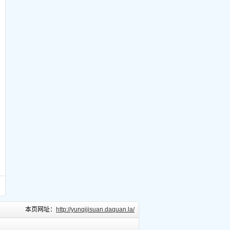
本页网址：
http://yunqijisuan.daquan.la/