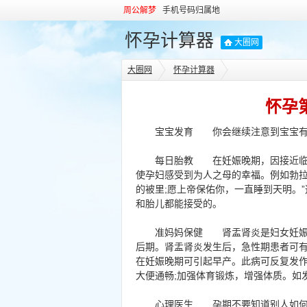
周公解梦
手机号码归属地
怀孕计算器
大圈网
大圈网
怀孕计算器
怀孕
宝宝发育 你会继续注意到宝宝有
每日胎教 在妊娠晚期，因接近临产
使孕妇感受到为人之母的幸福。例如勃拉
的被里;愿上帝保佑你，一直睡到天明。
和胎儿都能接受的。
准妈妈保健 肾盂肾炎是妇女妊娠期最
后期。肾盂肾炎发生后，急性期患者可
在妊娠晚期可引起早产。此病可反复发
大便通畅;加强体育锻炼，增强体质。如
心理医生 孕期不要知道别人如何批