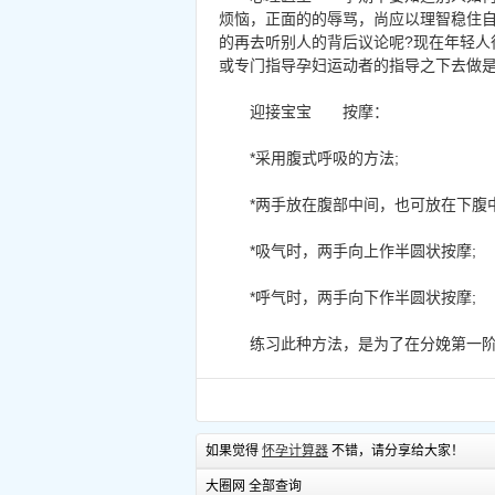
烦恼，正面的的辱骂，尚应以理智稳住
的再去听别人的背后议论呢?现在年轻人
或专门指导孕妇运动者的指导之下去做是
迎接宝宝 按摩：
*采用腹式呼吸的方法;
*两手放在腹部中间，也可放在下腹中
*吸气时，两手向上作半圆状按摩;
*呼气时，两手向下作半圆状按摩;
练习此种方法，是为了在分娩第一阶段
如果觉得
怀孕计算器
不错，请分享给大家！
大圈网 全部查询