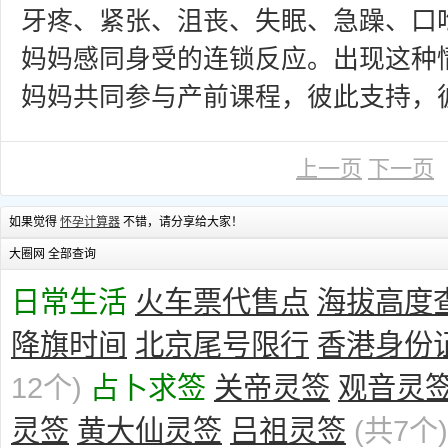
牙疼、紧张、沮丧、失眠、急躁、口
妈妈感同身受的连锁反应。出现这种
妈妈共同参与产前课程，彼此支持，
上一页
下一页
如果觉得
怀孕计算器
不错，请分享给大家！
大圈网 全部查询
日常生活
火车票代售点
海拔高度
降旗时间
北京尾号限行
香港身份
12个)
占卜求签
关帝灵签
观音灵
灵签
黄大仙灵签
吕祖灵签
(共7个)