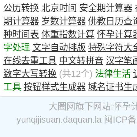
公历转换
北京时间
安全期计算器
期计算器
岁数计算器
佛教日历查
种时间表
体重指数计算
怀孕计算
字处理
文字自动排版
特殊字符大
在线去重工具
中文转拼音
汉字笔
数字大写转换
(共12个)
法律生活
工具
按钮样式生成器
域名证书生
大圈网
旗下网站:
怀孕
yunqijisuan.daquan.la
闽ICP备