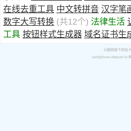
在线去重工具
中文转拼音
汉字笔
数字大写转换
(共12个)
法律生活
工具
按钮样式生成器
域名证书生
大圈网
旗下网站:
yunqijisuan.daquan.la
闽