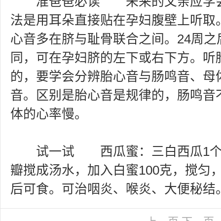
准爸爸必读 未来的父亲应学会
法是用耳朵直接贴在孕妇腹壁上听取。
心音多在脐与耻骨联合之间。24周之
同，可在孕妇脐的左下或右下方。听
的，要学会分辨胎心音与肠鸣音、母
音。区别是胎心音是规律的，肠鸣音
体的心率慢。
试一试 西瓜蜜：三白西瓜1个
瓣搅成汤水，加入白蜜100克，搅匀
后可食。可治咽炎、喉炎、大便秘结