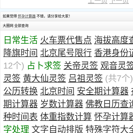
上一页
下一页
如果觉得
怀孕计算器
不错，请分享给大家！
大圈网 全部查询
日常生活
火车票代售点
海拔高度
降旗时间
北京尾号限行
香港身份
12个)
占卜求签
关帝灵签
观音灵
灵签
黄大仙灵签
吕祖灵签
(共7个)
公历转换
北京时间
安全期计算器
期计算器
岁数计算器
佛教日历查
种时间表
体重指数计算
怀孕计算
字处理
文字自动排版
特殊字符大