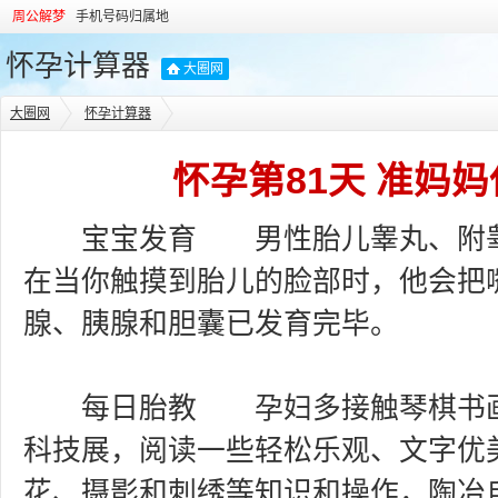
周公解梦
手机号码归属地
怀孕计算器
大圈网
大圈网
怀孕计算器
怀孕第81天 准妈
宝宝发育 男性胎儿睾丸、附睾
在当你触摸到胎儿的脸部时，他会把
腺、胰腺和胆囊已发育完毕。
每日胎教 孕妇多接触琴棋书画
科技展，阅读一些轻松乐观、文字优
花、摄影和刺绣等知识和操作，陶冶