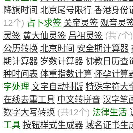
降旗时间
北京尾号限行
香港身份
12个)
占卜求签
关帝灵签
观音灵
灵签
黄大仙灵签
吕祖灵签
(共7个)
公历转换
北京时间
安全期计算器
期计算器
岁数计算器
佛教日历查
种时间表
体重指数计算
怀孕计算
字处理
文字自动排版
特殊字符大
在线去重工具
中文转拼音
汉字笔
数字大写转换
(共12个)
法律生活
工具
按钮样式生成器
域名证书生