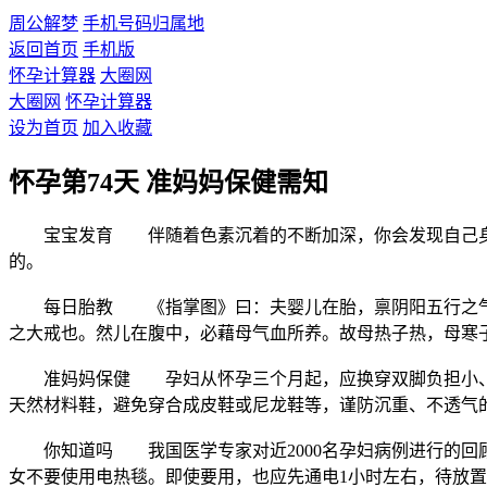
周公解梦
手机号码归属地
返回首页
手机版
怀孕计算器
大圈网
大圈网
怀孕计算器
设为首页
加入收藏
怀孕第74天 准妈妈保健需知
宝宝发育 伴随着色素沉着的不断加深，你会发现自己身上
的。
每日胎教 《指掌图》曰：夫婴儿在胎，禀阴阳五行之气以
之大戒也。然儿在腹中，必藉母气血所养。故母热子热，母寒
准妈妈保健 孕妇从怀孕三个月起，应换穿双脚负担小、行
天然材料鞋，避免穿合成皮鞋或尼龙鞋等，谨防沉重、不透气
你知道吗 我国医学专家对近2000名孕妇病例进行的回顾
女不要使用电热毯。即使要用，也应先通电1小时左右，待放