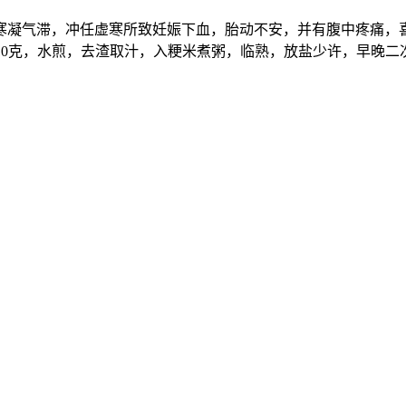
滞，冲任虚寒所致妊娠下血，胎动不安，并有腹中疼痛，喜暖
，取10克，水煎，去渣取汁，入粳米煮粥，临熟，放盐少许，早晚