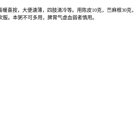
喜按，大便溏薄，四肢清冷等。用陈皮10克，苎麻根30克，
二次服。本粥不可多用，脾胃气虚血弱者慎用。