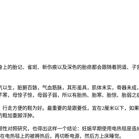
的胎记、雀斑、新伤痕以及深色的胎痣都会跟随着阴道、子宫
生，脏腑百骸，气血筋脉，其形虽具，肌体末实，骨器未成，
子寒，母惊子惊，母弱子弱，所以有胎热、胎寒、胎惊、胎弱之
走方便的鞋为好。最重要的是跟要低，宜在2厘米以下，如果
的鞋加重脚浮肿。
性对照研究，也得出这样一个结论：妊娠早期使用电热毯是造
置在电热毯上的被褥热后，再切断电源，然后方上床睡觉。