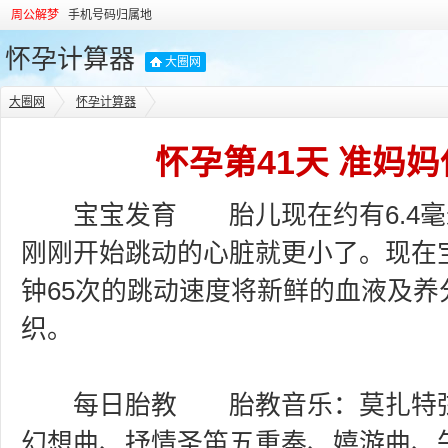
周公解梦
手机号码归属地
怀孕计算器
大圈网
大圈网
怀孕计算器
怀孕第41天 准妈
宝宝发育 胎儿现在约有6.4毫
刚刚开始跳动的心脏就更小了。现在
钟65次的跳动速度将新鲜的血液及养
织。
每日胎教 胎教音乐：莫扎特弦
幻想曲、抒情圣笛五重奏、嬉游曲、