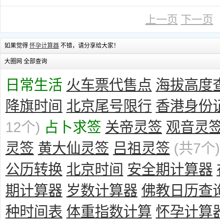
上一页
下一页
如果觉得
怀孕计算器
不错，请分享给大家！
大圈网 全部查询
日常生活
火车票代售点
海拔高度
降旗时间
北京尾号限行
香港身份
12个)
占卜求签
关帝灵签
观音灵
灵签
黄大仙灵签
吕祖灵签
(共7个)
公历转换
北京时间
安全期计算器
期计算器
岁数计算器
佛教日历查
种时间表
体重指数计算
怀孕计算