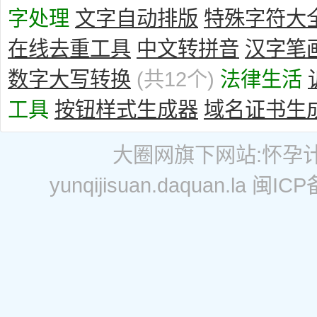
字处理
文字自动排版
特殊字符大
在线去重工具
中文转拼音
汉字笔
数字大写转换
(共12个)
法律生活
工具
按钮样式生成器
域名证书生
大圈网
旗下网站:
怀孕
yunqijisuan.daquan.la
闽ICP备