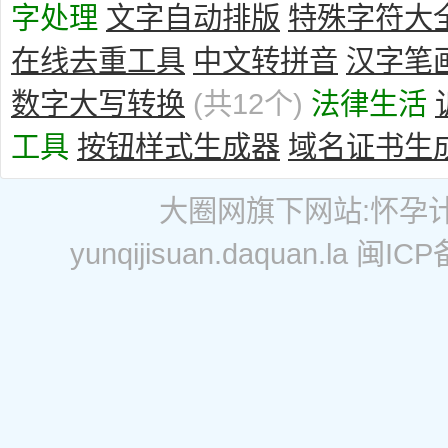
字处理
文字自动排版
特殊字符大
在线去重工具
中文转拼音
汉字笔
数字大写转换
(共12个)
法律生活
工具
按钮样式生成器
域名证书生
大圈网
旗下网站:
怀孕
yunqijisuan.daquan.la
闽ICP备