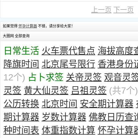
上一页
下一页
如果觉得
怀孕计算器
不错，请分享给大家！
大圈网 全部查询
日常生活
火车票代售点
海拔高度
降旗时间
北京尾号限行
香港身份
12个)
占卜求签
关帝灵签
观音灵
灵签
黄大仙灵签
吕祖灵签
(共7个)
公历转换
北京时间
安全期计算器
期计算器
岁数计算器
佛教日历查
种时间表
体重指数计算
怀孕计算