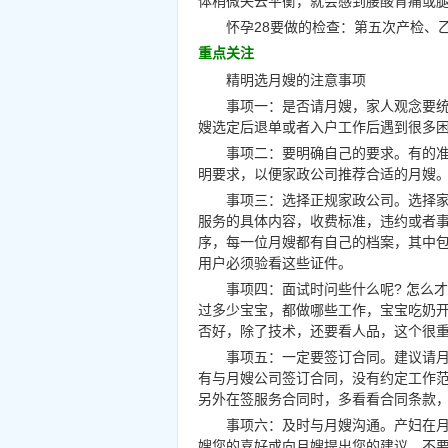
体稍微失去平衡，就会感到腰酸背痛或
怀孕28要做的检查：第五次产检、
重点关注
精明选月嫂的注意事项
事项一：是否请月嫂，家人观念要
嫂选定后退单或者入户工作后遇到很多
事项二：要明确自己的要求。有的
明要求，以便家政公司推荐合适的月嫂
事项三：选择正规家政公司。选择
服务的具体内容，收费标准，违约或者事
序，每一位月嫂都有自己的档案，其中
用户必须验看这些证件。
事项四：面试时问些什么呢? 怎么
过多少宝宝，都做哪些工作，宝宝吃奶
否好，除了技术，还要看人品，这个很
事项五：一定要签订合同。建议请
有与月嫂公司签订合同，没有约定工作
另外在签服务合同时，多看看合同条款
事项六：及时与月嫂沟通。产妇在
嫂您的喜好或向月嫂提出您的建议，不