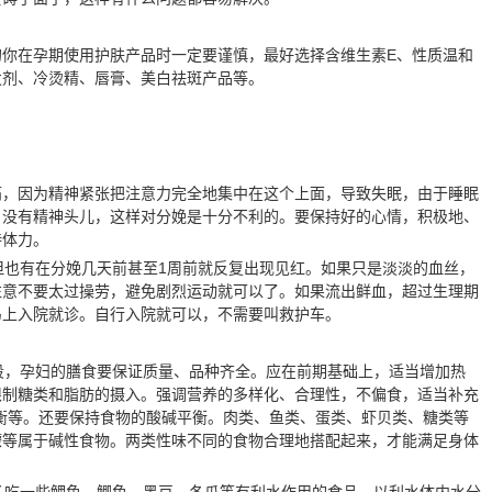
的你在孕期使用护肤产品时一定要谨慎，最好选择含维生素E、性质温和
发剂、冷烫精、唇膏、美白祛斑产品等。
痛，因为精神紧张把注意力完全地集中在这个上面，导致失眠，由于睡眠
，没有精神头儿，这样对分娩是十分不利的。要保持好的心情，积极地、
持体力。
但也有在分娩几天前甚至1周前就反复出现见红。如果只是淡淡的血丝，
注意不要太过操劳，避免剧烈运动就可以了。如果流出鲜血，超过生理期
马上入院就诊。自行入院就可以，不需要叫救护车。
阶段，孕妇的膳食要保证质量、品种齐全。应在前期基础上，适当增加热
限制糖类和脂肪的摄入。强调营养的多样化、合理性，不偏食，适当补充
衡等。还要保持食物的酸碱平衡。肉类、鱼类、蛋类、虾贝类、糖类等
檬等属于碱性食物。两类性味不同的食物合理地搭配起来，才能满足身体