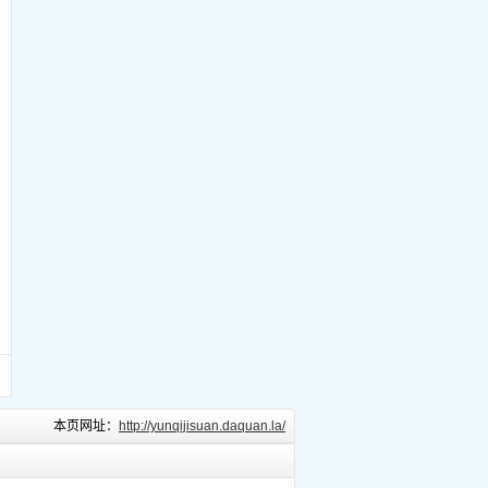
本页网址：
http://yunqijisuan.daquan.la/