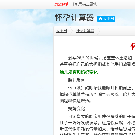
周公解梦
手机号码归属地
怀孕计算器
大圈网
大圈网
怀孕计算器
到孕28周的时候，胎宝宝体重增加
甚至会把自己的大拇指或其他手指放到
胎儿发育和妈妈变化
胎儿发育：
他（她）的眼睛既能睁开也能闭上
拇指或其他手指放到嘴里去吸吮。胎儿
脑组织快速增殖。
妈妈变化：
日渐增大的胎宝贝使孕妈咪的肚子有
肚子一阵阵发硬发紧，这是假宫缩，不
新陈代谢消耗氧气量加大，活动后容易