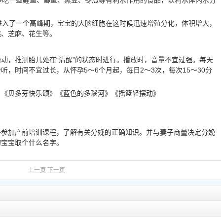
以多吃一些鲤鱼、鲫鱼、黑豆、冬瓜等有利水作用的食品，以利水体内水分
经进入了一个高峰期，宝宝的大脑细胞在这时候迅速增殖分化，体积增大，
桃、芝麻、花生等。
动，推测胎儿处在“清醒”的状态时进行。播放时，音量不宜过强。每天
，时间不宜过长，从怀孕5～6个月起，每日2～3次，每次15～30分
》《贝多芬快乐颂》《蓝色的多瑙河》《摇篮轻摆动》
子参加产前培训课程，了解有关分娩的正确知识。并与妻子商量决定分娩
的宝宝取个什么名字。
上一页
下一页