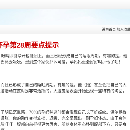
设为首页
加入收
怀孕第28周要点提示
，眼睛即能睁开也能闭上，而且已经形成自己的睡眠周期。有趣的是，他
嘴巴离去吸吮。想到这个家伙那么可爱，孕妈妈更会好好呵护他了吧！
，而且已形成了自己的睡眠周期。有趣的是，他（她）甚至会把自己的大
大脑活动在这时是非常活跃的，大脑皮层表面开始出现一些特有的沟回，
了明显沉重感，70%的孕妈咪这时都会发现自己长了妊娠纹。偶尔觉得
必紧张。你的动作变得笨拙、迟缓，完全呈现出一副孕妇体态。由于身体
气喘吁吁。腹部向前挺得更为厉害，所以身体重心移到腹部下方，只要身