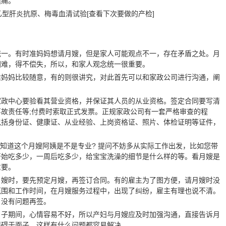
腿痛。
乙型肝炎抗原、梅毒血清试验[查看下次要做的产检]
统一。有时准妈妈想请月嫂，但是家人可能观点不一，存在矛盾之处。月
困难，得不偿失，所以，和家人观念统一很重要。
准妈妈比较随意，有的则很讲究，对此首先可以和家政公司进行沟通，阐
。
家政中心要验看其营业资格，并保证其人员的从业资格。签定合同要写清
故责任等;付费时索取正式发票。正规家政公司有一套严格审查的程
包括身份证、健康证、从业经验、上岗资格证、照片、体检证明等证件，
才知道这个月嫂阿姨是不是专业? 提问不妨多从实际工作出发，比如您带
开始吃多少，一周后吃多少，给宝宝洗澡的细节是什么样的等。看月嫂是
重要。
月嫂时，要先预定月嫂，再签订合同。有的雇主为了图方便，请月嫂时没
范围和工作时间，在月嫂服务过程中，出现了纠纷，雇主有理也说不清。
，没有问题再签。
月子期间，心情容易不好，所以产妇与月嫂应及时加强沟通，直接告诉月
要碍于面子，这样有什么问题都容易解决。