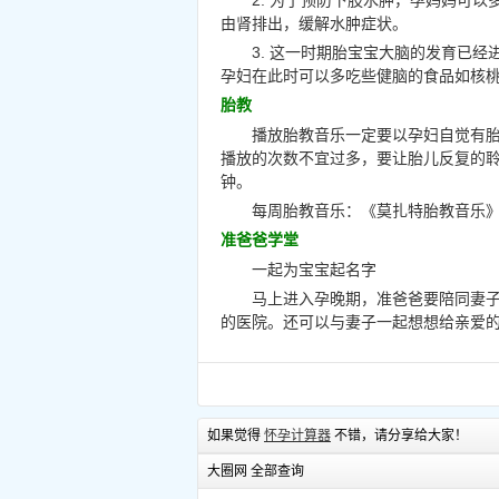
2. 为了预防下肢水肿，孕妈妈可
由肾排出，缓解水肿症状。
3. 这一时期胎宝宝大脑的发育已
孕妇在此时可以多吃些健脑的食品如核
胎教
播放胎教音乐一定要以孕妇自觉有胎
播放的次数不宜过多，要让胎儿反复的聆听
钟。
每周胎教音乐：《莫扎特胎教音乐
准爸爸学堂
一起为宝宝起名字
马上进入孕晚期，准爸爸要陪同妻
的医院。还可以与妻子一起想想给亲爱
如果觉得
怀孕计算器
不错，请分享给大家！
大圈网 全部查询