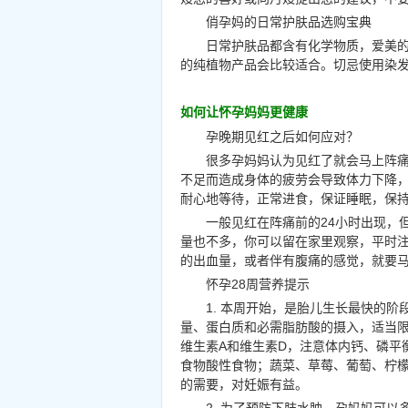
俏孕妈的日常护肤品选购宝典
日常护肤品都含有化学物质，爱美
的纯植物产品会比较适合。切忌使用染
如何让怀孕妈妈更健康
孕晚期见红之后如何应对？
很多孕妈妈认为见红了就会马上阵
不足而造成身体的疲劳会导致体力下降
耐心地等待，正常进食，保证睡眠，保
一般见红在阵痛前的24小时出现，
量也不多，你可以留在家里观察，平时
的出血量，或者伴有腹痛的感觉，就要
怀孕28周营养提示
1. 本周开始，是胎儿生长最快的
量、蛋白质和必需脂肪酸的摄入，适当
维生素A和维生素D，注意体内钙、磷平
食物酸性食物；蔬菜、草莓、葡萄、柠
的需要，对妊娠有益。