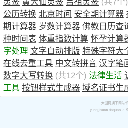
灵签
黄大仙灵签
吕祖灵签
(共7个)
公历转换
北京时间
安全期计算器
期计算器
岁数计算器
佛教日历查
种时间表
体重指数计算
怀孕计算
字处理
文字自动排版
特殊字符大
在线去重工具
中文转拼音
汉字笔
数字大写转换
(共12个)
法律生活
工具
按钮样式生成器
域名证书生
大圈网
旗下网站:
yunqijisuan.daquan.la
闽