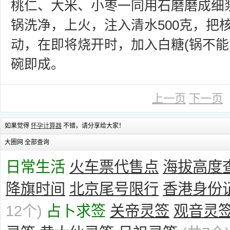
桃仁、大米、小枣一同用石磨磨成细
锅洗净，上火，注入清水500克，把
动，在即将烧开时，加入白糖(锅不能
碗即成。
上一页
下一页
如果觉得
怀孕计算器
不错，请分享给大家！
大圈网 全部查询
日常生活
火车票代售点
海拔高度
降旗时间
北京尾号限行
香港身份
12个)
占卜求签
关帝灵签
观音灵