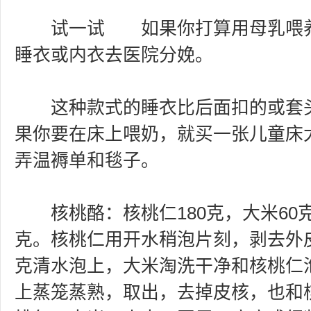
试一试 如果你打算用母乳喂养
睡衣或内衣去医院分娩。
这种款式的睡衣比后面扣的或套头
果你要在床上喂奶，就买一张儿童床
弄温褥单和毯子。
核桃酪：核桃仁180克，大米60克，
克。核桃仁用开水稍泡片刻，剥去外皮
克清水泡上，大米淘洗干净和核桃仁
上蒸笼蒸熟，取出，去掉皮核，也和