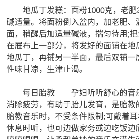
地瓜丁发糕：面粉1000克，老肥30
碱适量。将面粉倒入盆内，加老肥、温水
面，稍醒后加适量碱液，揣匀待用;
在屉布上一部分，将发好的面铺在地
地瓜丁，再铺另一半面，最后双铺一
性味甘凉，生津止渴。
每日胎教 孕妇听听舒心的音乐
消除疲劳，有助于胎儿发育，是胎教
胎教音乐时，不受条件限制;可戴着耳
休息时听，也可边做家务或边吃饭边