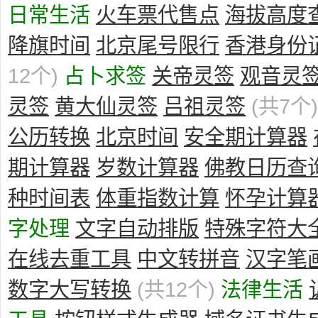
日常生活
火车票代售点
海拔高度
降旗时间
北京尾号限行
香港身份
12个)
占卜求签
关帝灵签
观音灵
灵签
黄大仙灵签
吕祖灵签
(共7个)
公历转换
北京时间
安全期计算器
期计算器
岁数计算器
佛教日历查
种时间表
体重指数计算
怀孕计算
字处理
文字自动排版
特殊字符大
在线去重工具
中文转拼音
汉字笔
数字大写转换
(共12个)
法律生活