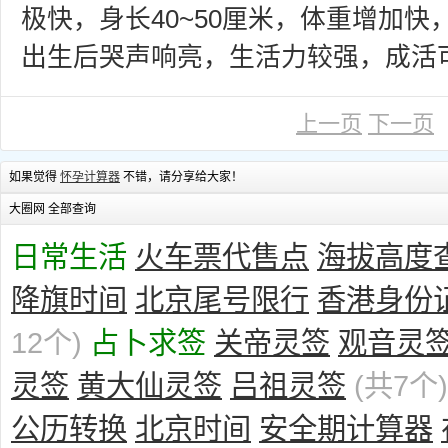
极快，身长40~50厘米，体重增加
出生后哭声响亮，生活力较强，成活
上一页
下一页
如果觉得
怀孕计算器
不错，请分享给大家！
大圈网 全部查询
日常生活
火车票代售点
海拔高度
降旗时间
北京尾号限行
香港身份
12个)
占卜求签
关帝灵签
观音灵
灵签
黄大仙灵签
吕祖灵签
(共7个)
公历转换
北京时间
安全期计算器