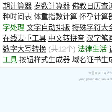
期计算器
岁数计算器
佛教日历查
种时间表
体重指数计算
怀孕计算
字处理
文字自动排版
特殊字符大
在线去重工具
中文转拼音
汉字笔
数字大写转换
(共12个)
法律生活
工具
按钮样式生成器
域名证书生
大圈网
旗下网站:
yunqijisuan.daquan.la
闽