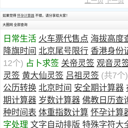
上一页
下一页
如果觉得
怀孕计算器
不错，请分享给大家！
大圈网 全部查询
日常生活
火车票代售点
海拔高度
降旗时间
北京尾号限行
香港身份
12个)
占卜求签
关帝灵签
观音灵
灵签
黄大仙灵签
吕祖灵签
(共7个)
公历转换
北京时间
安全期计算器
期计算器
岁数计算器
佛教日历查
种时间表
体重指数计算
怀孕计算
字处理
文字自动排版
特殊字符大