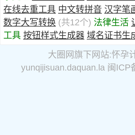
在线去重工具
中文转拼音
汉字笔
数字大写转换
(共12个)
法律生活
工具
按钮样式生成器
域名证书生
大圈网
旗下网站:
怀孕
yunqijisuan.daquan.la
闽ICP备