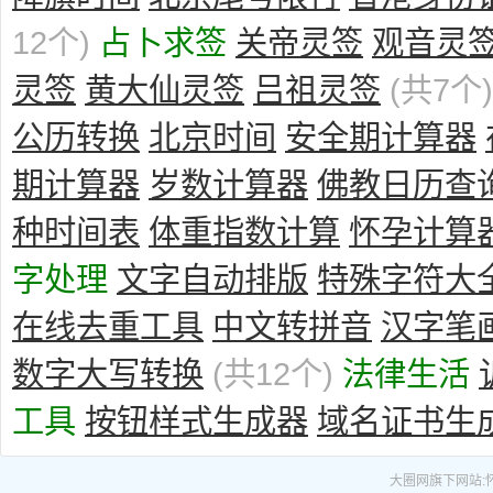
12个)
占卜求签
关帝灵签
观音灵
灵签
黄大仙灵签
吕祖灵签
(共7个)
公历转换
北京时间
安全期计算器
期计算器
岁数计算器
佛教日历查
种时间表
体重指数计算
怀孕计算
字处理
文字自动排版
特殊字符大
在线去重工具
中文转拼音
汉字笔
数字大写转换
(共12个)
法律生活
工具
按钮样式生成器
域名证书生
大圈网
旗下网站: