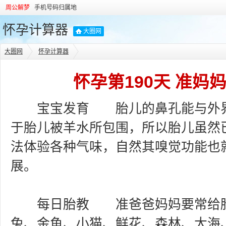
周公解梦
手机号码归属地
怀孕计算器
大圈网
大圈网
怀孕计算器
怀孕第190天 准妈
宝宝发育 胎儿的鼻孔能与外界
于胎儿被羊水所包围，所以胎儿虽然
法体验各种气味，自然其嗅觉功能也
展。
每日胎教 准爸爸妈妈要常给胎
兔、金鱼、小猫、鲜花、森林、大海