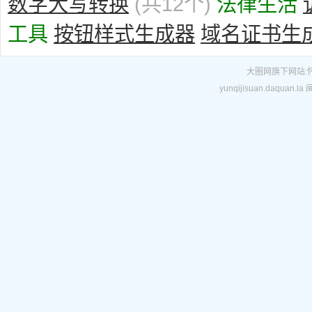
数字大写转换
(共12个)
法律生活
工具
按钮样式生成器
域名证书生
大圈网
旗下网站:
yunqijisuan.daquan.la
闽