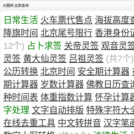
大圈网 全部查询
日常生活
火车票代售点
海拔高度
降旗时间
北京尾号限行
香港身份
12个)
占卜求签
关帝灵签
观音灵
灵签
黄大仙灵签
吕祖灵签
(共7个)
公历转换
北京时间
安全期计算器
期计算器
岁数计算器
佛教日历查
种时间表
体重指数计算
怀孕计算
字处理
文字自动排版
特殊字符大
在线去重工具
中文转拼音
汉字笔