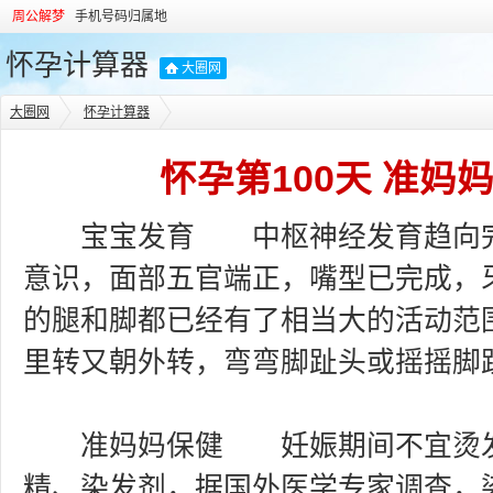
周公解梦
手机号码归属地
怀孕计算器
大圈网
大圈网
怀孕计算器
怀孕第100天 准妈
宝宝发育 中枢神经发育趋向完
意识，面部五官端正，嘴型已完成，
的腿和脚都已经有了相当大的活动范
里转又朝外转，弯弯脚趾头或摇摇脚
准妈妈保健 妊娠期间不宜烫发
精、染发剂，据国外医学专家调查，