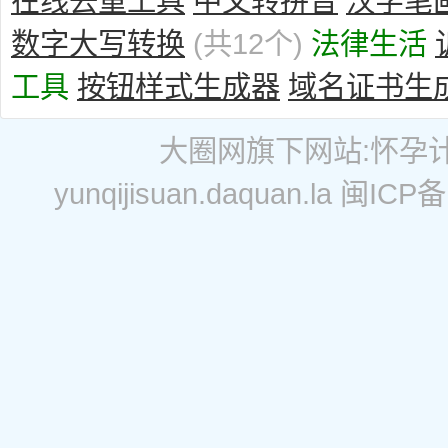
在线去重工具
中文转拼音
汉字笔
数字大写转换
(共12个)
法律生活
工具
按钮样式生成器
域名证书生
大圈网
旗下网站:
怀孕
yunqijisuan.daquan.la
闽ICP备