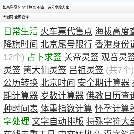
如果觉得
怀孕计算器
不错，请分享给大家！
大圈网 全部查询
日常生活
火车票代售点
海拔高度
降旗时间
北京尾号限行
香港身份
12个)
占卜求签
关帝灵签
观音灵
灵签
黄大仙灵签
吕祖灵签
(共7个)
公历转换
北京时间
安全期计算器
期计算器
岁数计算器
佛教日历查
种时间表
体重指数计算
怀孕计算
字处理
文字自动排版
特殊字符大